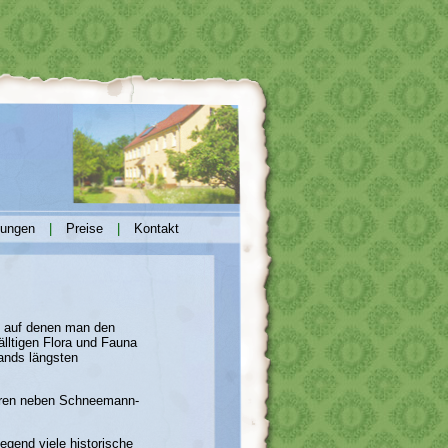
tungen
|
Preise
|
Kontakt
, auf denen man den
älltigen Flora und Fauna
ands längsten
ahren neben Schneemann-
egend viele historische