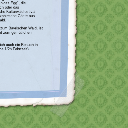
chloss Egg", die
ich oder das
he Kulturwaldfestival
 zahlreiche Gäste aus
ald.
 zum Bayrischen Wald, ist
läd zum gemütlichen
ich auch ein Besuch in
a 1/2h Fahrtzeit).