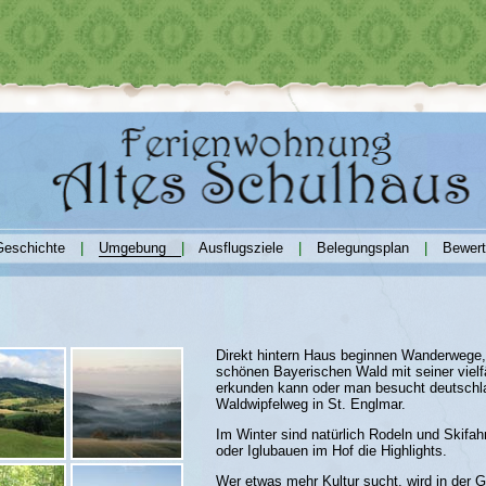
Geschichte
|
Umgebung
|
Ausflugsziele
|
Belegungsplan
|
Bewer
Direkt hintern Haus beginnen Wanderwege
schönen Bayerischen Wald mit seiner vielf
erkunden kann oder man besucht deutschl
Waldwipfelweg in St. Englmar.
Im Winter sind natürlich Rodeln und Skif
oder Iglubauen im Hof die Highlights.
Wer etwas mehr Kultur sucht, wird in der G